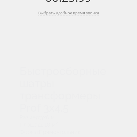
Выбрать удобное время звонка
Быстросборные
шатры
трансформеры
Prof 3х4.5
Размер:
3x6 м
Площадь:
18 м²
Форма:
Прямоугольник