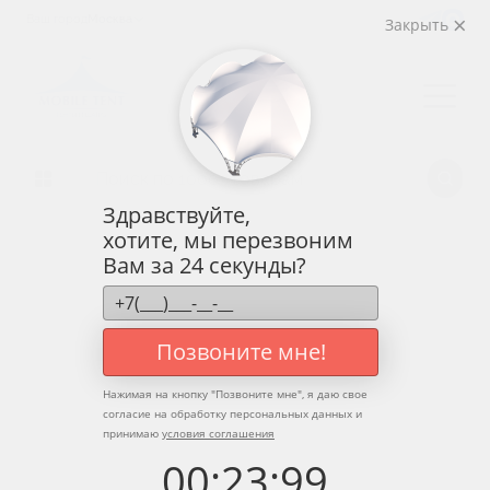
Быстросборные шатры трансформеры Prof 3х4.5
Ваш город
Москва
Закрыть
Здравствуйте,
хотите, мы перезвоним
Вам за 24 секунды?
Позвоните мне!
Нажимая на кнопку "
Позвоните мне
", я даю свое
согласие на обработку персональных данных и
принимаю
условия соглашения
00
:
23
:
99