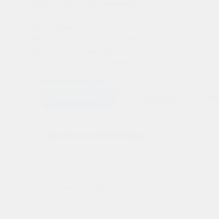
Вместимость:
12 человек
Ширина:
3м
Длина:
6м
Высота входной арки:
5м
Высота в коньке:
5м
В наличии:
да/под заказ
Комплектация:
Базовая
Средняя
Мак
Базовая комплектация
Каркас из оцинкованной стали
Тент из ПВХ 650 г/м²
Комплект крепежей и анкеров
Сумка для транспортировки
Инструкция по сборке
Подходит для сезонного использования на мероприятиях.