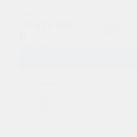
Цена:
от
472 000
372 000
-
10
%
₽
₽
Нашли дешевле?
Задать вопрос по товару
Сделаем скидку
Получить КП с ценой под ваши
Или свяжитесь по контактам
+7 (985) 760-42-20
info@mobile-tent.ru
+7 (495) 760-42-20